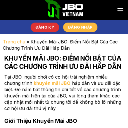
Skip
to
content
ĐĂNG KÝ
ĐĂNG NHẬP
Trang chủ
»
Khuyến Mãi JBO: Điểm Nổi Bật Của Các
Chương Trình Ưu Đãi Hấp Dẫn
KHUYẾN MÃI JBO: ĐIỂM NỔI BẬT CỦA
CÁC CHƯƠNG TRÌNH ƯU ĐÃI HẤP DẪN
Tại JBO, người chơi có cơ hội trải nghiệm nhiều
chương trình
khuyến mãi JBO
hấp dẫn và ưu đãi đặc
biệt. Để nắm bắt thông tin chi tiết về các chương trình
khuyến mãi hiện tại của JBO, vui lòng tham khảo các
cập nhật mới nhất từ chúng tôi để không bỏ lỡ những
cơ hội ưu đãi thú vị này
Giới Thiệu Khuyến Mãi JBO