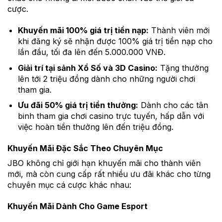
cược.
Khuyến mãi 100% giá trị tiền nạp:
Thành viên mới
khi đăng ký sẽ nhận được 100% giá trị tiền nạp cho
lần đầu, tối đa lên đến 5.000.000 VNĐ.
Giải trí tại sảnh Xổ Số và 3D Casino:
Tặng thưởng
lên tới 2 triệu đồng dành cho những người chơi
tham gia.
Ưu đãi 50% giá trị tiền thưởng:
Dành cho các tân
binh tham gia chơi casino trực tuyến, hấp dẫn với
việc hoàn tiền thưởng lên đến triệu đồng.
Khuyến Mãi Đặc Sắc Theo Chuyên Mục
JBO không chỉ giới hạn khuyến mãi cho thành viên
mới, mà còn cung cấp rất nhiều ưu đãi khác cho từng
chuyên mục cá cược khác nhau:
Khuyến Mãi Dành Cho Game Esport