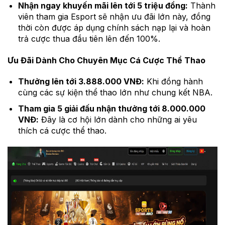
Nhận ngay khuyến mãi lên tới 5 triệu đồng:
Thành
viên tham gia Esport sẽ nhận ưu đãi lớn này, đồng
thời còn được áp dụng chính sách nạp lại và hoàn
trả cược thua đầu tiên lên đến 100%.
Ưu Đãi Dành Cho Chuyên Mục Cá Cược Thể Thao
Thưởng lên tới 3.888.000 VNĐ:
Khi đồng hành
cùng các sự kiện thể thao lớn như chung kết NBA.
Tham gia 5 giải đấu nhận thưởng tới 8.000.000
VNĐ:
Đây là cơ hội lớn dành cho những ai yêu
thích cá cược thể thao.