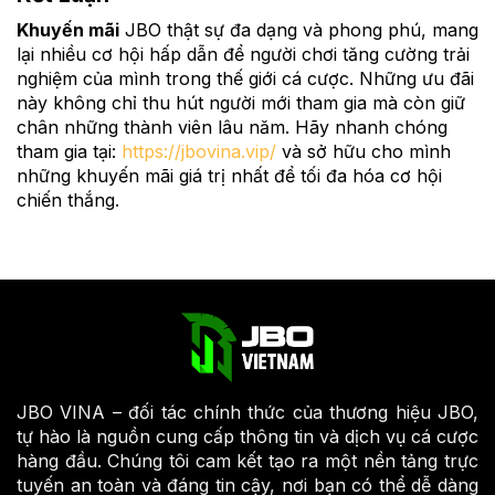
Khuyến mãi
JBO thật sự đa dạng và phong phú, mang
lại nhiều cơ hội hấp dẫn để người chơi tăng cường trải
nghiệm của mình trong thế giới cá cược. Những ưu đãi
này không chỉ thu hút người mới tham gia mà còn giữ
chân những thành viên lâu năm. Hãy nhanh chóng
tham gia tại:
https://jbovina.vip/
và sở hữu cho mình
những khuyến mãi giá trị nhất để tối đa hóa cơ hội
chiến thắng.
JBO
VINA – đối tác chính thức của thương hiệu JBO,
tự hào là nguồn cung cấp thông tin và dịch vụ cá cược
hàng đầu. Chúng tôi cam kết tạo ra một nền tảng trực
tuyến an toàn và đáng tin cậy, nơi bạn có thể dễ dàng