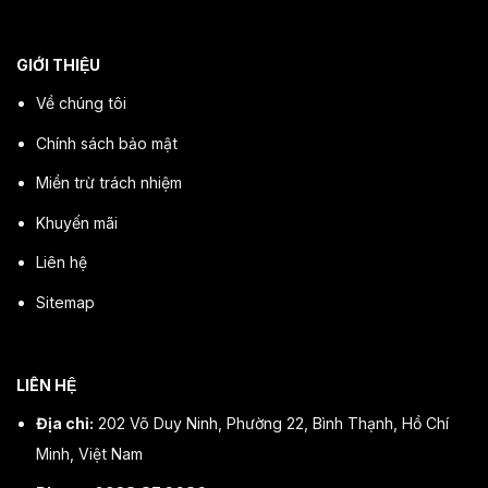
GIỚI THIỆU
Về chúng tôi
Chính sách bảo mật
Miền trừ trách nhiệm
Khuyến mãi
Liên hệ
Sitemap
LIÊN HỆ
Địa chỉ:
202 Võ Duy Ninh, Phường 22, Bình Thạnh, Hồ Chí
Minh, Việt Nam