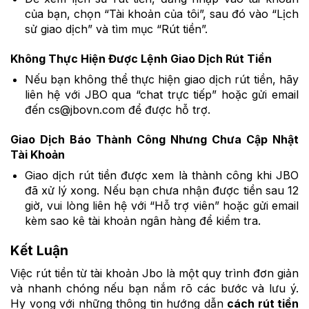
của bạn, chọn “Tài khoản của tôi”, sau đó vào “Lịch
sử giao dịch” và tìm mục “Rút tiền”.
Không Thực Hiện Được Lệnh Giao Dịch Rút Tiền
Nếu bạn không thể thực hiện giao dịch rút tiền, hãy
liên hệ với JBO qua “chat trực tiếp” hoặc gửi email
đến
cs@jbovn.com
để được hỗ trợ.
Giao Dịch Báo Thành Công Nhưng Chưa Cập Nhật
Tài Khoản
Giao dịch rút tiền được xem là thành công khi JBO
đã xử lý xong. Nếu bạn chưa nhận được tiền sau 12
giờ, vui lòng liên hệ với “Hỗ trợ viên” hoặc gửi email
kèm sao kê tài khoản ngân hàng để kiểm tra.
Kết Luận
Việc rút tiền từ tài khoản Jbo là một quy trình đơn giản
và nhanh chóng nếu bạn nắm rõ các bước và lưu ý.
Hy vọng với những thông tin hướng dẫn
cách rút tiền