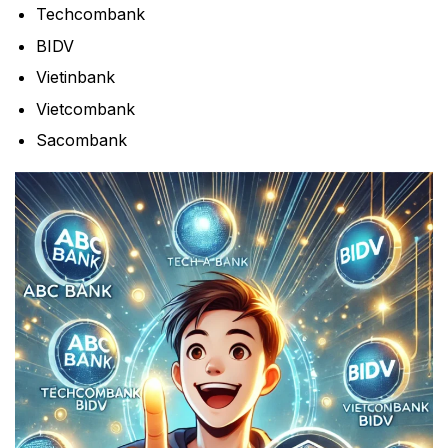
Techcombank
BIDV
Vietinbank
Vietcombank
Sacombank