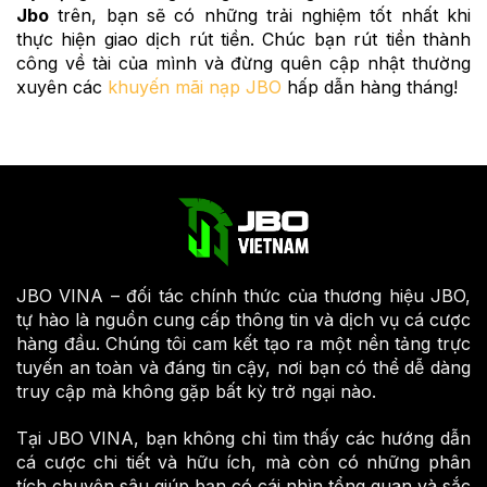
Jbo
trên, bạn sẽ có những trải nghiệm tốt nhất khi
thực hiện giao dịch rút tiền. Chúc bạn rút tiền thành
công về tài của mình và đừng quên cập nhật thường
xuyên các
khuyến mãi nạp JBO
hấp dẫn hàng tháng!
JBO
VINA – đối tác chính thức của thương hiệu JBO,
tự hào là nguồn cung cấp thông tin và dịch vụ cá cược
hàng đầu. Chúng tôi cam kết tạo ra một nền tảng trực
tuyến an toàn và đáng tin cậy, nơi bạn có thể dễ dàng
truy cập mà không gặp bất kỳ trở ngại nào.
Tại JBO VINA, bạn không chỉ tìm thấy các hướng dẫn
cá cược chi tiết và hữu ích, mà còn có những phân
tích chuyên sâu giúp bạn có cái nhìn tổng quan và sắc