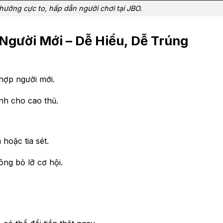
hưởng cực to, hấp dẫn người chơi tại JBO.
Người Mới – Dễ Hiểu, Dễ Trúng
hợp người mới.
nh cho cao thủ.
hoặc tia sét.
ng bỏ lỡ cơ hội.