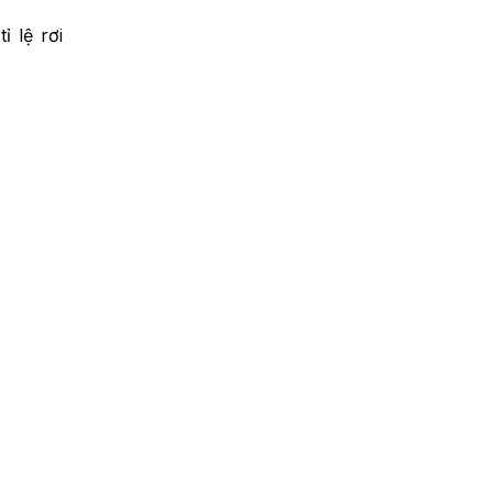
 lệ rơi