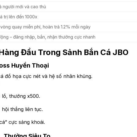
ả người mới và cao thủ
á trị lên đến 1000x
 vòng quay miễn phí, hoàn trả 1.2% mỗi ngày
 động – đăng nhập, bắn, nhận thưởng cực nhanh
Hàng Đầu Trong Sảnh Bắn Cá JBO
Boss Huyền Thoại
n cá đồ họa cực nét và hệ số nhân khủng.
:
 lồ, thưởng x500.
hội thắng liên tục.
cá” cực sảng khoái.
c, Thưởng Siêu To