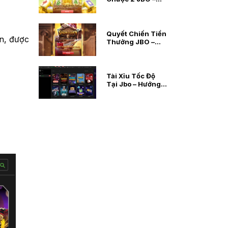
Siêu Phẩm Nổ Hũ
Đậm Chất Á Đông
Từ PG Soft
Quyết Chiến Tiền
ẫn, được
Thưởng JBO –
Trận Chiến Săn
Kho Báu Triệu Đô
Bắt Đầu
Tài Xỉu Tốc Độ
Tại Jbo – Hướng
Dẫn Chi Tiết và
Chiến Lược Cược