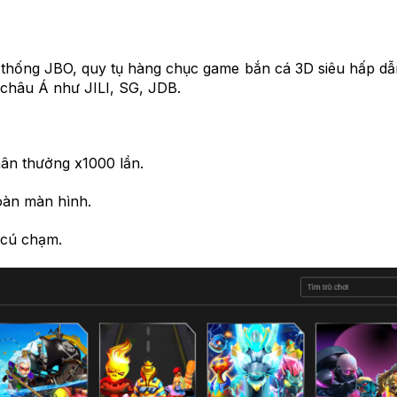
ệ thống JBO, quy tụ hàng chục game bắn cá 3D siêu hấp d
 châu Á như JILI, SG, JDB.
ân thưởng x1000 lần.
oàn màn hình.
i cú chạm.