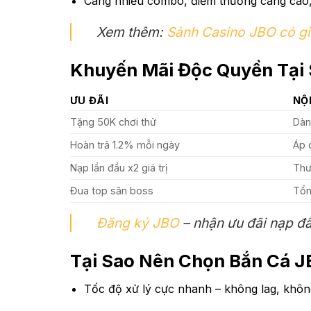
Càng nhiều combo, điểm thưởng càng cao, c
Xem thêm:
Sảnh Casino JBO có gì
Khuyến Mãi Độc Quyền Tại
ƯU ĐÃI
NỘ
Tặng 50K chơi thử
Dàn
Hoàn trả 1.2% mỗi ngày
Áp 
Nạp lần đầu x2 giá trị
Thư
Đua top săn boss
Tổn
Đăng ký JBO
– nhận ưu đãi nạp đầ
Tại Sao Nên Chọn Bắn Cá J
Tốc độ xử lý cực nhanh – không lag, khôn