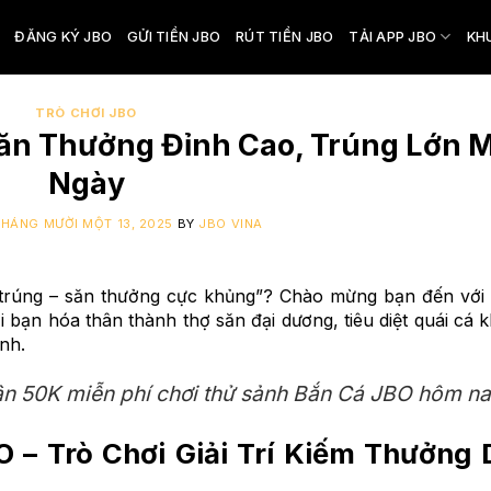
ĐĂNG KÝ JBO
GỬI TIỀN JBO
RÚT TIỀN JBO
TẢI APP JBO
KH
TRÒ CHƠI JBO
Săn Thưởng Đỉnh Cao, Trúng Lớn 
Ngày
THÁNG MƯỜI MỘT 13, 2025
BY
JBO VINA
 trúng – săn thưởng cực khủng”? Chào mừng bạn đến với
nơi bạn hóa thân thành thợ săn đại dương, tiêu diệt quái cá 
nh.
n 50K miễn phí chơi thử sảnh Bắn Cá JBO hôm na
O – Trò Chơi Giải Trí Kiếm Thưởng