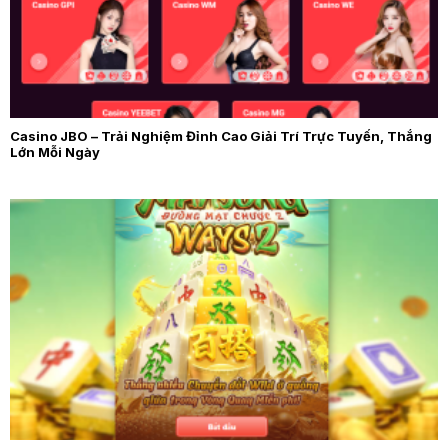
Casino JBO – Trải Nghiệm Đỉnh Cao Giải Trí Trực Tuyến, Thắng
Lớn Mỗi Ngày