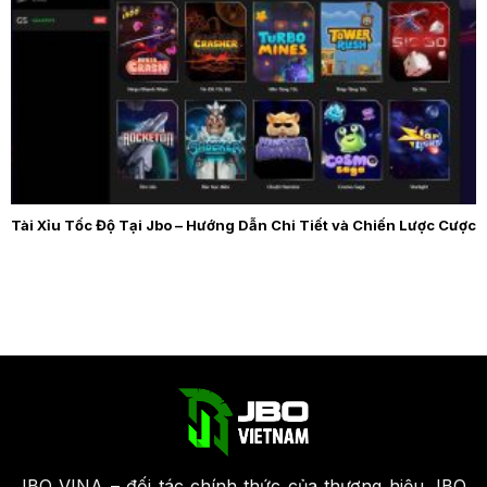
Tài Xỉu Tốc Độ Tại Jbo – Hướng Dẫn Chi Tiết và Chiến Lược Cược
JBO
VINA – đối tác chính thức của thương hiệu JBO,