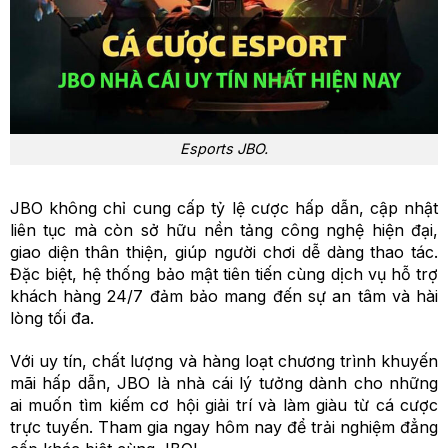
Esports JBO.
JBO không chỉ cung cấp tỷ lệ cược hấp dẫn, cập nhật
liên tục mà còn sở hữu nền tảng công nghệ hiện đại,
giao diện thân thiện, giúp người chơi dễ dàng thao tác.
Đặc biệt, hệ thống bảo mật tiên tiến cùng dịch vụ hỗ trợ
khách hàng 24/7 đảm bảo mang đến sự an tâm và hài
lòng tối đa.
Với uy tín, chất lượng và hàng loạt chương trình khuyến
mãi hấp dẫn, JBO là nhà cái lý tưởng dành cho những
ai muốn tìm kiếm cơ hội giải trí và làm giàu từ cá cược
trực tuyến. Tham gia ngay hôm nay để trải nghiệm đẳng