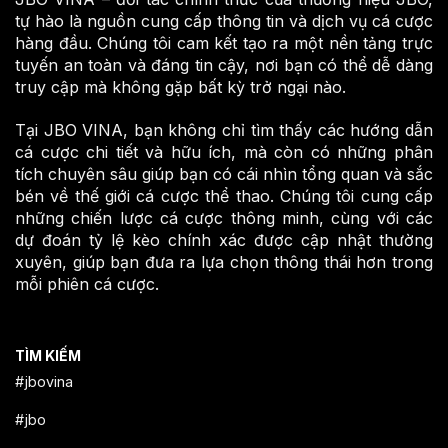
tự hào là nguồn cung cấp thông tin và dịch vụ cá cược
hàng đầu. Chúng tôi cam kết tạo ra một nền tảng trực
tuyến an toàn và đáng tin cậy, nơi bạn có thể dễ dàng
truy cập mà không gặp bất kỳ trở ngại nào.
Tại JBO VINA, bạn không chỉ tìm thấy các hướng dẫn
cá cược chi tiết và hữu ích, mà còn có những phân
tích chuyên sâu giúp bạn có cái nhìn tổng quan và sắc
bén về thế giới cá cược thể thao. Chúng tôi cung cấp
những chiến lược cá cược thông minh, cùng với các
dự đoán tỷ lệ kèo chính xác được cập nhật thường
xuyên, giúp bạn đưa ra lựa chọn thông thái hơn trong
mỗi phiên cá cược.
TÌM KIẾM
#jbovina
#jbo